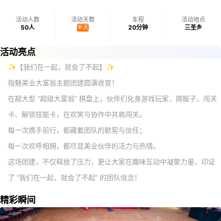
1
/
28
活动人数
活动天数
车程
活动地点
50
人
半天
20分钟
三圣乡
活动亮点
✨【我们在一起，就会了不起】✨
指魅美业大富翁主题团建圆满收官！
在超大型 “超级大富翁” 棋盘上，伙伴们化身游戏玩家，掷骰子、闯关
卡、解锁技能卡，在欢笑与协作中并肩闯关。
每一次携手前行，都藏着团队的默契与信任；
每一次欢呼相拥，都尽显美业伙伴的活力与热情。
这场团建，不仅释放了压力，更让大家在趣味互动中凝聚力量，印证
精彩瞬间